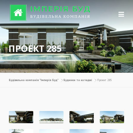
Перейти до вмісту
ПРОЕКТ 285
Будівельна компанія "Імперія Буд"
>
Будинки та котеджі
>
Проект 285