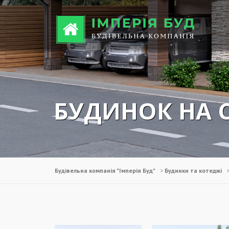
Перейти до вмісту
БУДИНОК НА 
Будівельна компанія "Імперія Буд"
>
Будинки та котеджі