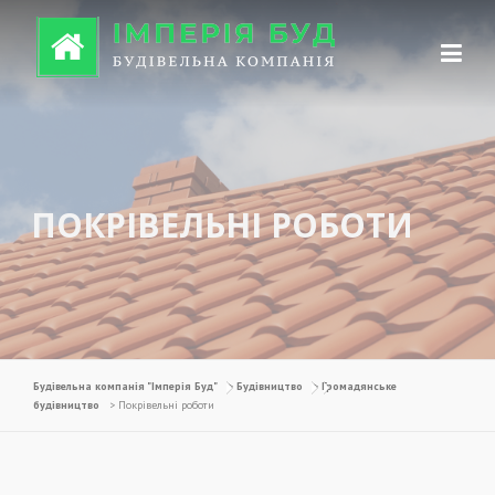
Перейти до вмісту
ПОКРІВЕЛЬНІ РОБОТИ
Будівельна компанія "Імперія Буд"
>
Будівництво
>
Громадянське
будівництво
>
Покрівельні роботи