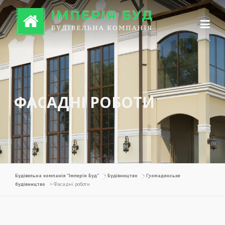
Перейти до вмісту
ФАСАДНІ РОБОТИ
Будівельна компанія "Імперія Буд"
>
Будівництво
>
Громадянське
будівництво
>
Фасадні роботи