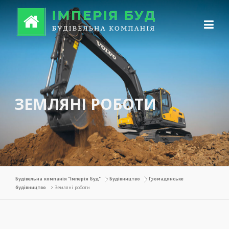
Перейти до вмісту
ЗЕМЛЯНІ РОБОТИ
Будівельна компанія "Імперія Буд"
>
Будівництво
>
Громадянське
будівництво
>
Земляні роботи