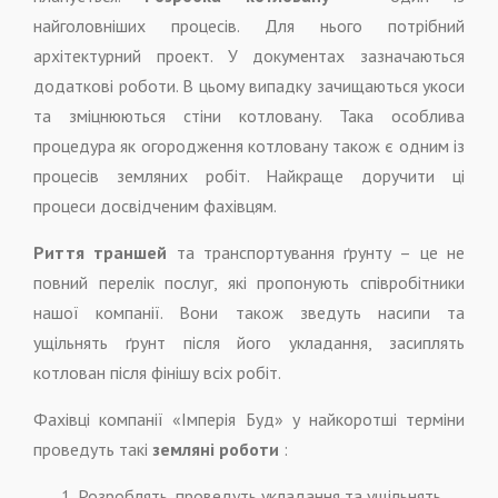
найголовніших процесів. Для нього потрібний
архітектурний проект. У документах зазначаються
додаткові роботи. В цьому випадку зачищаються укоси
та зміцнюються стіни котловану. Така особлива
процедура як огородження котловану також є одним із
процесів земляних робіт. Найкраще доручити ці
процеси досвідченим фахівцям.
Риття траншей
та транспортування ґрунту – це не
повний перелік послуг, які пропонують співробітники
нашої компанії. Вони також зведуть насипи та
ущільнять ґрунт після його укладання, засиплять
котлован після фінішу всіх робіт.
Фахівці компанії «Імперія Буд» у найкоротші терміни
проведуть такі
земляні роботи
:
Розроблять, проведуть укладання та ущільнять