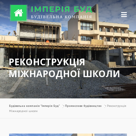
Перейти до вмісту
РЕКОНСТРУКЦІЯ
МІЖНАРОДНОЇ ШКОЛИ
Будівельна компанія "Імперія Буд"
>
Промислове будівництво
>
Реконструкція
Міжнародної школи