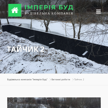
Перейти до вмісту
ТАЙЧИК 2
Будівельна компанія "Імперія Буд"
>
Бетонні роботи
>
Тайчик 2