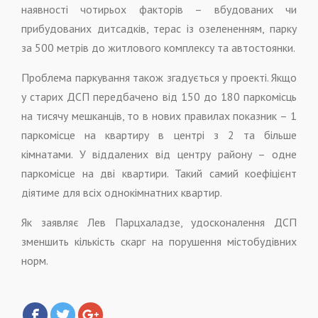
наявності чотирьох факторів – вбудованих чи
прибудованих дитсадків, терас із озелененням, парку
за 500 метрів до житлового комплексу та автостоянки.
Проблема паркування також згадується у проекті. Якщо
у старих ДСП передбачено від 150 до 180 паркомісць
на тисячу мешканців, то в нових правилах показник – 1
паркомісце на квартиру в центрі з 2 та більше
кімнатами. У віддалених від центру району – одне
паркомісце на дві квартири. Такий самий коефіцієнт
діятиме для всіх однокімнатних квартир.
Як заявляє Лев Парцхаладзе, удосконалення ДСП
зменшить кількість скарг на порушення містобудівних
норм.