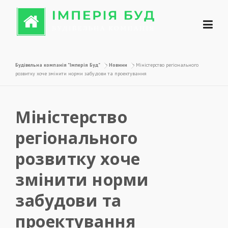
Перейти до вмісту
Будівельна компанія "Імперія Буд"
>
Новини
>
Міністерство регіонального
розвитку хоче змінити норми забудови та проектування
Міністерство
регіонального
розвитку хоче
змінити норми
забудови та
проектування